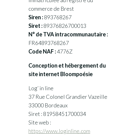
Immatriculée au registre du
commerce de Brest
Siren :
893768267
Siret :
89376826700013
N° de TVA intracommunautaire :
FR64893768267
Code NAF :
4776Z
Conception et hébergement du
site internet Bloompoésie
Log’ in line
37 Rue Colonel Grandier Vazeille
33000 Bordeaux
Siret : 81958451700034
Site web :
https://www.loginline.com