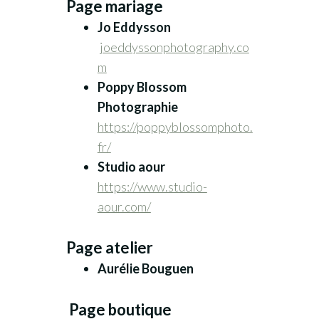
Page mariage
Jo Eddysson
joeddyssonphotography.co
m
Poppy Blossom
Photographie
htt
ps://poppyblossomphoto.
fr/
Studio aour
https://www.studio-
aour.com/
Page atelier
Aurélie Bouguen
Page boutique