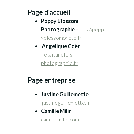
Page d’accueil
Poppy Blossom
Photographie
https://popp
yblossomphoto.fr
Angélique Coën
iletaitunefois-
photographie.fr
Page entreprise
Justine Guillemette
justineguillemette.fr
Camille Milin
camillemilin.com